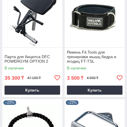
Ремень Fit.Tools для
Парта для бицепса DFC
тренировки мышц бедра и
POWERGYM OPTION 2
ягодиц FT-TSL
В наличии
В наличии
35 300
3 500
₸
₸
47 100 ₸
4 500 ₸
Купить
Купить
–23%
–23%