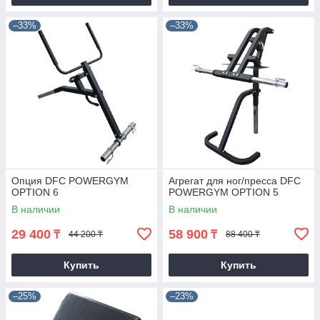
–33%
–33%
Опция DFC POWERGYM
Агрегат для ног/пресса DFC
OPTION 6
POWERGYM OPTION 5
В наличии
В наличии
29 400
58 900
₸
₸
44 200 ₸
88 400 ₸
Купить
Купить
–25%
–23%