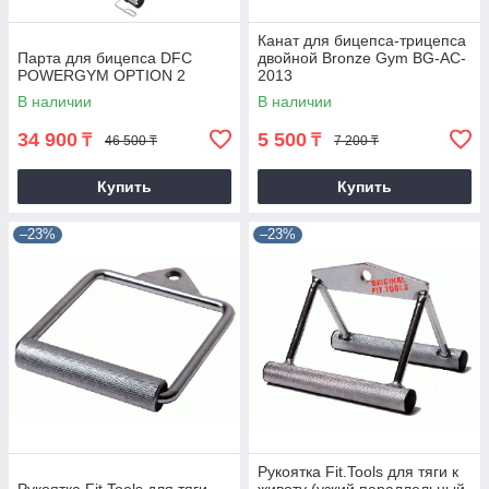
Канат для бицепса-трицепса
Парта для бицепса DFC
двойной Bronze Gym BG-AC-
POWERGYM OPTION 2
2013
В наличии
В наличии
34 900
5 500
₸
₸
46 500 ₸
7 200 ₸
Купить
Купить
–23%
–23%
Рукоятка Fit.Tools для тяги к