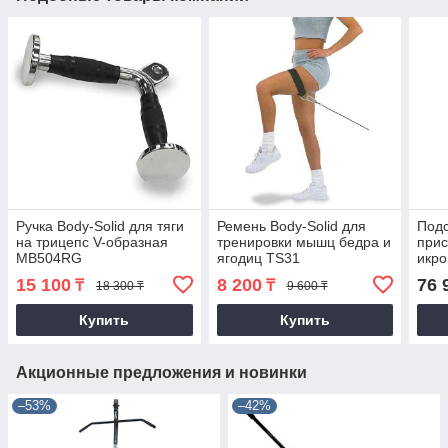
Ручка Body-Solid для тяги
Ремень Body-Solid для
Подс
на трицепс V-образная
тренировки мышц бедра и
прис
MB504RG
ягодиц TS31
икр
15 100
8 200
76 
₸
₸
18 300 ₸
9 600 ₸
Купить
Купить
Акционные предложения и новинки
–53%
–42%