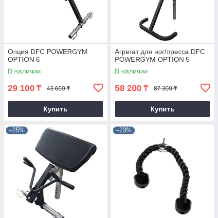
Опция DFC POWERGYM
Агрегат для ног/пресса DFC
OPTION 6
POWERGYM OPTION 5
В наличии
В наличии
29 100
58 200
₸
₸
43 600 ₸
87 300 ₸
Купить
Купить
–25%
–23%