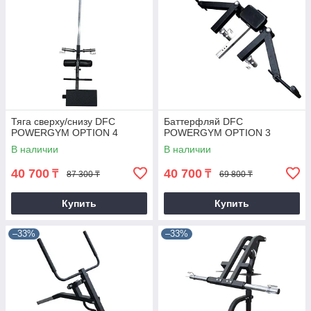
Тяга сверху/снизу DFC
Баттерфляй DFC
POWERGYM OPTION 4
POWERGYM OPTION 3
В наличии
В наличии
40 700
40 700
₸
₸
87 300 ₸
69 800 ₸
Купить
Купить
–33%
–33%