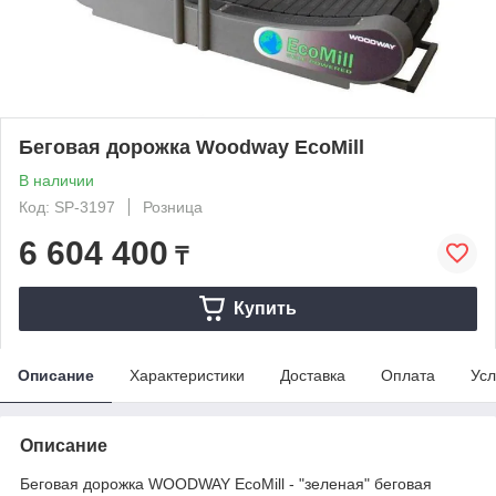
Беговая дорожка Woodway EcoMill
В наличии
Код: SP-3197
Розница
6 604 400
₸
Купить
Описание
Характеристики
Доставка
Оплата
Усл
Описание
Беговая дорожка WOODWAY EcoMill - "зеленая" беговая