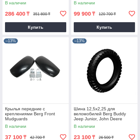
В наличии
В наличии
286 400
99 900
₸
₸
351 800 ₸
120 700 ₸
Купить
Купить
–13%
–13%
Крылья передние с
Шина 12,5x2,25 для
креплениями Berg Front
веломобилей Berg Buddy
Mudguards
Jeep Junior, John Deere
В наличии
В наличии
37 100
23 100
₸
₸
42 700 ₸
26 500 ₸