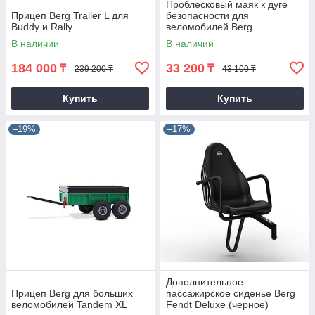
Проблесковый маяк к дуге
Прицеп Berg Trailer L для
безопасности для
Buddy и Rally
веломобилей Berg
В наличии
В наличии
184 000
33 200
₸
₸
239 200 ₸
43 100 ₸
Купить
Купить
–19%
–17%
Дополнительное
Прицеп Berg для больших
пассажирское сиденье Berg
веломобилей Tandem XL
Fendt Deluxe (черное)