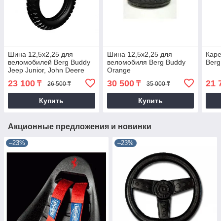
Шина 12,5x2,25 для
Шина 12,5x2,25 для
Каре
веломобилей Berg Buddy
веломобиля Berg Buddy
Berg
Jeep Junior, John Deere
Orange
23 100
30 500
21 
₸
₸
26 500 ₸
35 000 ₸
Купить
Купить
Акционные предложения и новинки
–23%
–23%