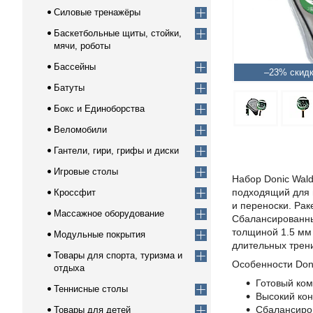
Силовые тренажёры
Баскетбольные щиты, стойки,
мячи, роботы
Бассейны
–23%
Батуты
Бокс и Единоборства
Веломобили
Гантели, гири, грифы и диски
Игровые столы
Набор Donic Wald
подходящий для 
Кроссфит
и переноски. Рак
Массажное оборудование
Сбалансированны
толщиной 1.5 мм
Модульные покрытия
длительных трени
Товары для спорта, туризма и
Особенности Doni
отдыха
Готовый ком
Теннисные столы
Высокий кон
Сбалансиров
Товары для детей