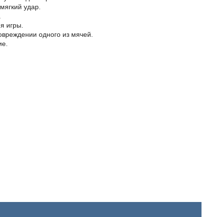
мягкий удар.
.
я игры.
овреждении одного из мячей.
ие.