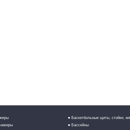
ажеры
Баскетбольные щиты, стойки, м
енажеры
Бассейны