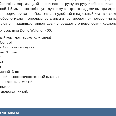
ontrol с амортизацией — снижает нагрузку на руку и обеспечивает 
ной 1.5 мм — способствует лучшему контролю над мячом при игре
я форма ручки — обеспечивает удобный и надежный хват во врем
обеспечивают непрерывность игры и тренировок при потере или п
плекте — защищает инвентарь и упрощает его переноску и хранен
ктеристики Donic Waldner 400:
ный комплект (ракетка + мячи).
Control.
: Concave (вогнутая).
ки: 1,5 мм.
.
40.
0.
мячей: 3 шт.
чей: высококачественный пластик.
та ракетки и мячей.
истер.
зводства: Китай.
ля заказа