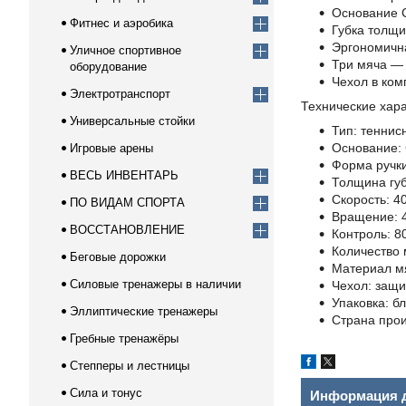
Основание C
Фитнес и аэробика
Губка толщи
Эргономична
Уличное спортивное
Три мяча — 
оборудование
Чехол в ком
Электротранспорт
Технические хара
Универсальные стойки
Тип: теннис
Основание: 
Игровые арены
Форма ручки
ВЕСЬ ИНВЕНТАРЬ
Толщина губ
Скорость: 40
ПО ВИДАМ СПОРТА
Вращение: 
ВОССТАНОВЛЕНИЕ
Контроль: 8
Количество 
Беговые дорожки
Материал мя
Силовые тренажеры в наличии
Чехол: защи
Упаковка: бл
Эллиптические тренажеры
Страна прои
Гребные тренажёры
Степперы и лестницы
Сила и тонус
Информация д