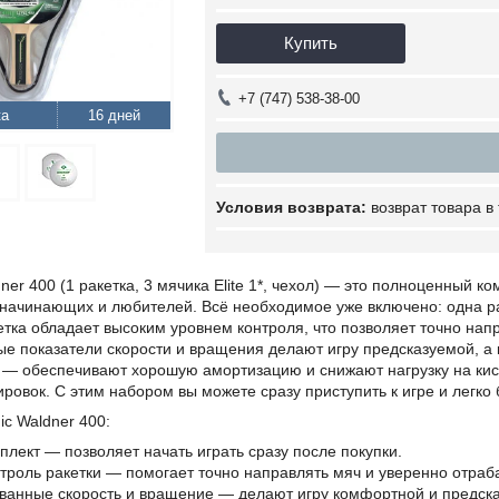
Купить
+7 (747) 538-38-00
16 дней
возврат товара в
ner 400 (1 ракетка, 3 мячика Elite 1*, чехол) — это полноценный 
начинающих и любителей. Всё необходимое уже включено: одна ра
етка обладает высоким уровнем контроля, что позволяет точно нап
е показатели скорости и вращения делают игру предсказуемой, а 
 — обеспечивают хорошую амортизацию и снижают нагрузку на кист
ровок. С этим набором вы можете сразу приступить к игре и легко б
c Waldner 400:
плект — позволяет начать играть сразу после покупки.
троль ракетки — помогает точно направлять мяч и уверенно отраба
анные скорость и вращение — делают игру комфортной и предска