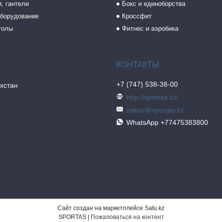
, гантели
Бокс и единоборства
борудование
Кроссфит
толы
Фитнес и аэробика
+7 (747) 538-38-00
хстан
http://sportas.kz/
zakaz@sportas.kz
WhatsApp +77475383800
Сайт создан на маркетплейсе
Satu.kz
SPORTAS |
Пожаловаться на контент