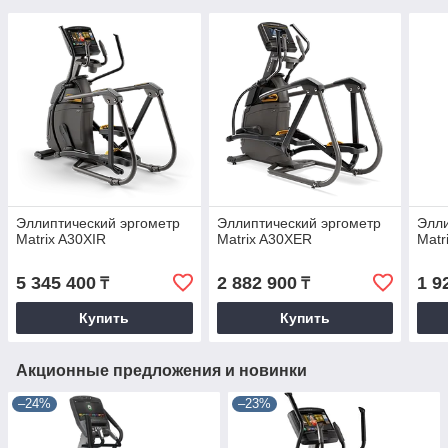
Эллиптический эргометр
Эллиптический эргометр
Элли
Matrix A30XIR
Matrix A30XER
Matr
5 345 400
2 882 900
1 9
₸
₸
Купить
Купить
Акционные предложения и новинки
–24%
–23%