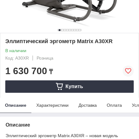
Эллиптический эргометр Matrix A30XR
В наличии
Код: A30XR
Розница
1 630 700
₸
Купить
Описание
Характеристики
Доставка
Оплата
Усл
Описание
Эллиптический эргометр Matrix A30XR – новая модель