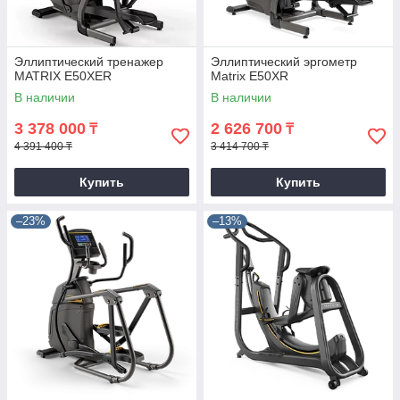
Эллиптический тренажер
Эллиптический эргометр
MATRIX E50XER
Matrix E50XR
В наличии
В наличии
3 378 000
2 626 700
₸
₸
4 391 400 ₸
3 414 700 ₸
Купить
Купить
–23%
–13%