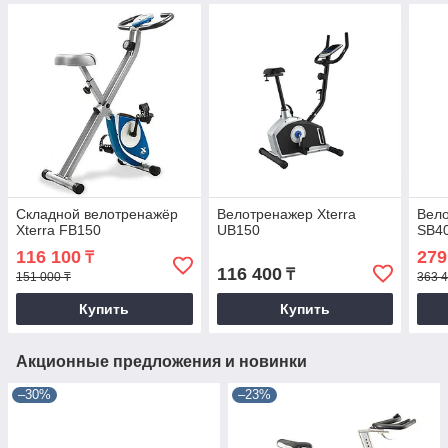
Складной велотренажёр
Велотренажер Xterra
Вело
Xterra FB150
UB150
SB4
116 100
279
₸
116 400
₸
151 000 ₸
363 4
Купить
Купить
Акционные предложения и новинки
–30%
–23%