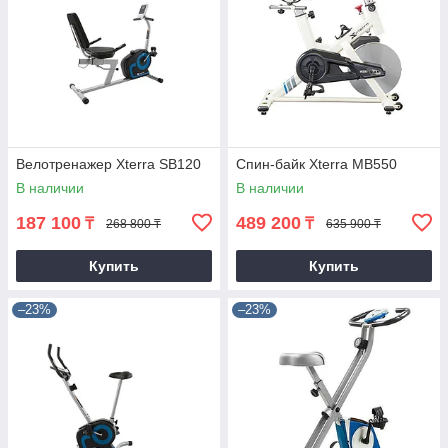
Велотренажер Xterra SB120
Спин-байк Xterra MB550
В наличии
В наличии
187 100
489 200
₸
₸
268 800 ₸
635 900 ₸
Купить
Купить
–23%
–23%