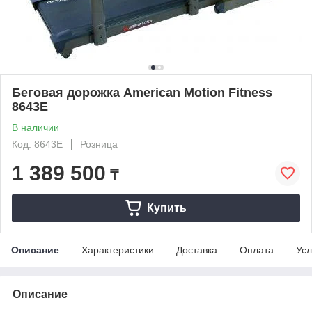
Беговая дорожка American Motion Fitness
8643E
В наличии
Код: 8643E
Розница
1 389 500
₸
Купить
Описание
Характеристики
Доставка
Оплата
Усл
Описание