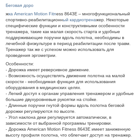
Беговая доро
ж
ка American Motion Fitn
ess 8643E – многофункциональный
спортивно-реабилитационн
ый кардиотрена
жер. Некоторые
специфические функции и конструктивными особенности
тренажера, такие как малая скорость старта и удобные
поддерживающие поручни вдоль полотна, необходимы в
лечебной физкультуре в период реабилитации после травм.
Тренажер так же с успехом можно использовать для
проведения эргометрии.
Особенности:
- Дорожка имеет реверсивное движение.
- Возможность осуществлять движение полотна на малой
скорости - необходимая функция для использования
оборудования в медицинских целях.
- Легкий доступ к органам управления тренажером и удобные
большие двухуровневые рукоятки на стойке.
- Длинные поручни гнутой формы вдоль полотна беговой
дорожки регулируются по высоте.
- Угол наклона деки регулируется автоматически, в
зависимости от выбранной программы тренировки.
- Дорожка American Motion Fitness 8643E имеет заниженную
высоту профиля полотна, что облегчает доступ на тренажер.