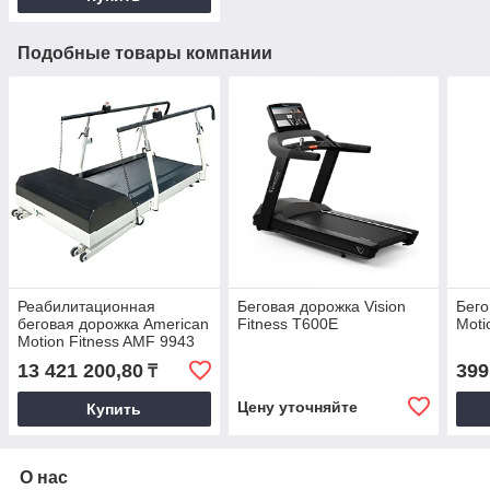
Подобные товары компании
Реабилитационная
Беговая дорожка Vision
Бего
беговая дорожка American
Fitness T600E
Moti
Motion Fitness AMF 9943
13 421 200,80
399
₸
Цену уточняйте
Купить
О нас