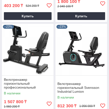
1 800 100
₸
403 200
₸
524 200 ₸
2 340 100 ₸
Купить
Купить
–23%
–23%
Велотренажер
горизонтальный
Велотренажер
профессиональный
горизонтальный Svensson
Svensson Industrial Performer
Industrial Lumion
В наличии
RB
В наличии
1 507 800
₸
812 300
₸
1 056 000 ₸
1 960 200 ₸