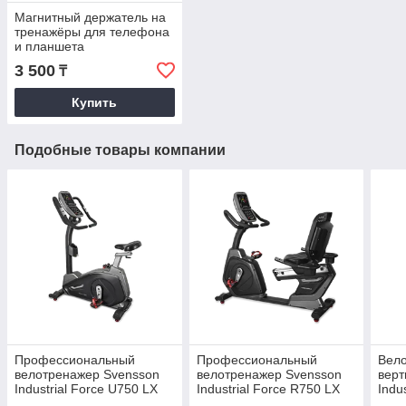
Магнитный держатель на
тренажёры для телефона
и планшета
3 500
₸
Купить
Подобные товары компании
Профессиональный
Профессиональный
Вел
велотренажер Svensson
велотренажер Svensson
верт
Industrial Force U750 LX
Industrial Force R750 LX
Indu