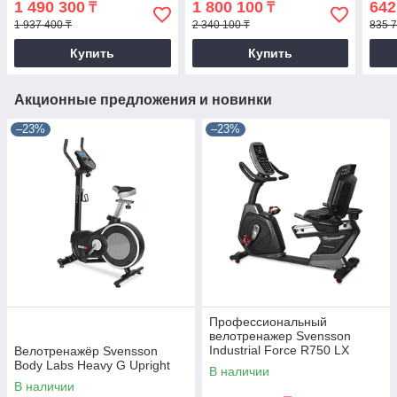
1 490 300
1 800 100
642
₸
₸
1 937 400 ₸
2 340 100 ₸
835 7
Купить
Купить
Акционные предложения и новинки
–23%
–23%
Профессиональный
велотренажер Svensson
Industrial Force R750 LX
Велотренажёр Svensson
Body Labs Heavy G Upright
В наличии
В наличии