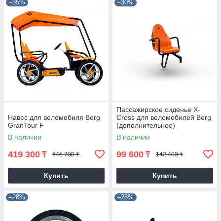
–35%
–30%
Пассажирское сиденье X-
Навес для веломобиля Berg
Cross для веломобилей Berg
GranTour F
(дополнительное)
В наличии
В наличии
419 300
99 600
₸
₸
645 700 ₸
142 400 ₸
Купить
Купить
–28%
–28%