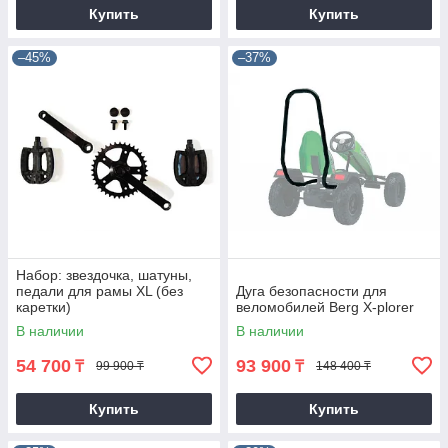
Купить
Купить
–45%
–37%
Набор: звездочка, шатуны,
педали для рамы XL (без
Дуга безопасности для
каретки)
веломобилей Berg X-plorer
В наличии
В наличии
54 700
93 900
₸
₸
99 900 ₸
148 400 ₸
Купить
Купить