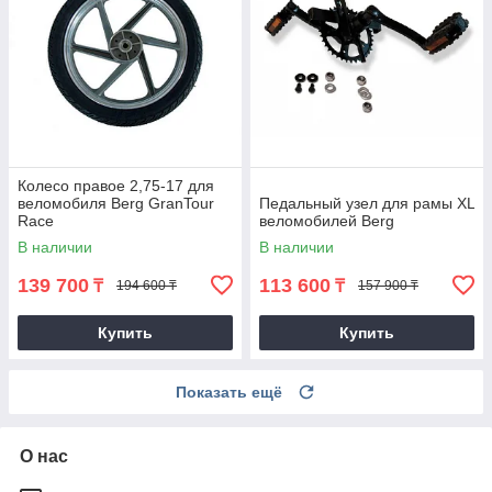
Колесо правое 2,75-17 для
веломобиля Berg GranTour
Педальный узел для рамы XL
Race
веломобилей Berg
В наличии
В наличии
139 700
113 600
₸
₸
194 600 ₸
157 900 ₸
Купить
Купить
Показать ещё
О нас