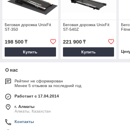
Беговая дорожка UnixFit
Беговая дорожка UnixFit
Бего
ST-350
ST-540Z
Fitn
198 500
221 900
₸
₸
Цен
Купить
Купить
О нас
Рейтинг не сформирован
Менее 5 отзывов за последний год
Работает с 17.04.2014
г. Алматы
Алматы, Казахстан
Контакты