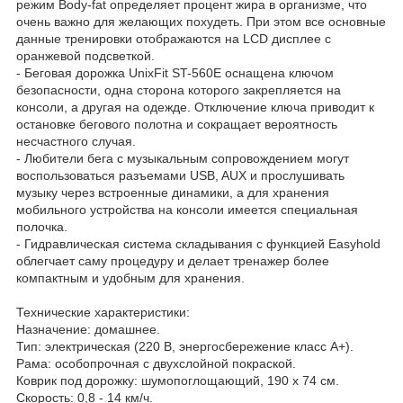
режим Body-fat определяет процент жира в организме, что
очень важно для желающих похудеть. При этом все основные
данные тренировки отображаются на LCD дисплее с
оранжевой подсветкой.
- Беговая дорожка UnixFit ST-560E оснащена ключом
безопасности, одна сторона которого закрепляется на
консоли, а другая на одежде. Отключение ключа приводит к
остановке бегового полотна и сокращает вероятность
несчастного случая.
- Любители бега с музыкальным сопровождением могут
воспользоваться разъемами USB, AUX и прослушивать
музыку через встроенные динамики, а для хранения
мобильного устройства на консоли имеется специальная
полочка.
- Гидравлическая система складывания с функцией Easyhold
облегчает саму процедуру и делает тренажер более
компактным и удобным для хранения.
Технические характеристики:
Назначение: домашнее.
Тип: электрическая (220 В, энергосбережение класс А+).
Рама: особопрочная с двухслойной покраской.
Коврик под дорожку: шумопоглощающий, 190 х 74 см.
Скорость: 0,8 - 14 км/ч.