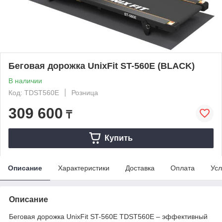
Беговая дорожка UnixFit ST-560E (BLACK)
В наличии
Код: TDST560E
Розница
309 600
₸
Купить
Описание
Характеристики
Доставка
Оплата
Усл
Описание
Беговая дорожка UnixFit ST-560E TDST560E – эффективный