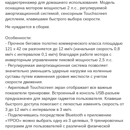
кардиотренажер для домашнего использования. Модель
оснащена мотором мощностью 2 л.с., регулируемой
амортизационной системой, сенсорным Touchscreen
дисплеем, клавишами быстрого выбора скорости.
Не нуждается в сборке.
Особенности:
- Прочное беговое полотно коммерческого класса площадью
121 х 42 см разгоняется до 12 км/ч (начальная скорость 0,8
км/ч с интервалом 0,1 км/ч) благодаря работе мотора с
инверторным управлением пиковой мощностью 2,5 л.с.
- Регулируемая амортизационная система позволяет
значительно уменьшить ударные нагрузки на коленные
суставы путем изменения уровня жесткости с учетом
скорости движения.
- Акриловый Touchscreen экран отображает все важные
показатели тренировки. Встроенный в консоль USB-разъем
предназначен для зарядки гаджетов пользователя. Клавиши
быстрого доступа помогают с легкостью изменять скорость от
3 до 12 км/ч с интервалом в 3 км/ч.
- Подключившись посредством Bluetooth к приложению
«YPOO» можно выбрать одну из 3 целевых, 9 тренировочных
программ для пользователей с различной физической