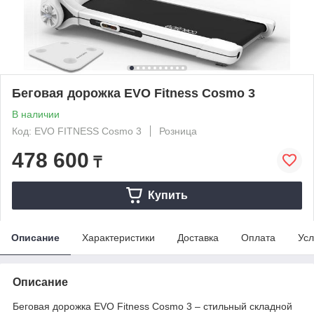
Беговая дорожка EVO Fitness Cosmo 3
В наличии
Код: EVO FITNESS Cosmo 3
Розница
478 600
₸
Купить
Описание
Характеристики
Доставка
Оплата
Усл
Описание
Беговая дорожка EVO Fitness Cosmo 3 – стильный складной