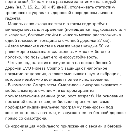
подготовкой, 12 пакетов с разными занятиями на каждый
день (на 7, 15, 21, 30 и 45 дней), отслеживать статистику
тренировок и управлять дорожкой посредством личного
гаджета.
- Модель легко складывается и в таком виде требует
минимум места для хранения (помещается под кроватью или
в кладовке, боковые стойки и консоль можно расположить в
одной плоскости, толщина сложенной дорожки 27 см).
- Автоматическая система смазки через каждые 50 км
равномерно смазывает силиконовым маслом беговое
полотно, что повышает его износоустойчивость.
- Четыре подставки из полиуретана на ножках беговой
дорожки EVO Fitness Cosmo 3 защищают напольное
покрытие от царапин, а также уменьшают шум и вибрацию,
которые неизбежно возникают при ее использовании.
- В комплекте Смарт-весы. Смарт-весы синхронизируются с
мобильным приложением, в котором хранятся
пользовательские данные (пол, рост, возраст). На основании
показаний смарт-весов, мобильное приложение само
подбирает индивидуальную программу тренировки под
конкретного пользователя, и запускает ее на беговой дорожке
прямо со смартфона.
Синхронизация мобильного приложения с весами и беговой