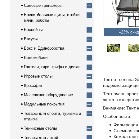
Силовые тренажёры
Баскетбольные щиты, стойки,
мячи, роботы
Бассейны
–23%
Батуты
Бокс и Единоборства
Веломобили
Гантели, гири, грифы и диски
Игровые столы
Тент от солнца S
надежно защищен
Кроссфит
Тент очень прост
Массажное оборудование
зонта в отверстие
Модульные покрытия
Внимание: Тент н
Товары для спорта, туризма и
Особенности:
отдыха
Фильтрация 
Теннисные столы
Съемная кон
Компактное 
Товары для детей