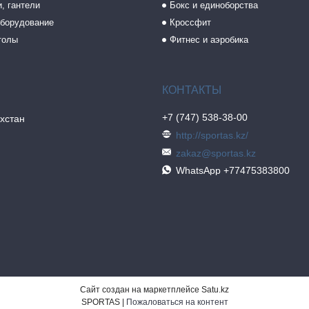
, гантели
Бокс и единоборства
борудование
Кроссфит
толы
Фитнес и аэробика
+7 (747) 538-38-00
хстан
http://sportas.kz/
zakaz@sportas.kz
WhatsApp +77475383800
Сайт создан на маркетплейсе
Satu.kz
SPORTAS |
Пожаловаться на контент