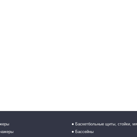
ажеры
Баскетбольные щиты, стойки, м
енажеры
Бассейны