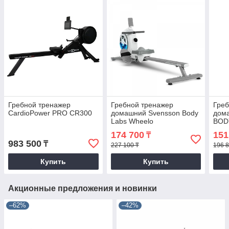
Гребной тренажер
Гребной тренажер
Греб
CardioPower PRO CR300
домашний Svensson Body
дом
Labs Wheelo
BOD
174 700
151
₸
983 500
₸
227 100 ₸
196 8
Купить
Купить
Акционные предложения и новинки
–62%
–42%