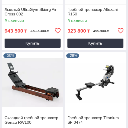
Лыжный UltraGym Skierg Air
Гребной тренажер Altezani
Cross 002
R150
В наличии
В наличии
943 500
323 800
₸
₸
1 517 300 ₸
495 900 ₸
Купить
Купить
–30%
–29%
Складной гребной тренажер
Гребной тренажер Titanium
Genau RW100
SF 0474