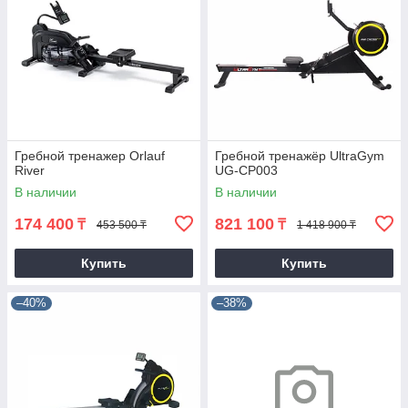
Гребной тренажер Orlauf
Гребной тренажёр UltraGym
River
UG-CP003
В наличии
В наличии
174 400
821 100
₸
₸
453 500 ₸
1 418 900 ₸
Купить
Купить
–40%
–38%