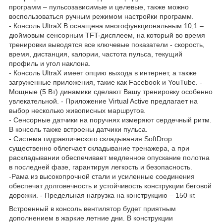
программ – пульсозависимые и целевые, также можно
воспользоваться ручным режимом настройки программ.
- Консоль UltraX В оснащена многофункциональным 10,1 –
дюймовым сенсорным TFT-дисплеем, на который во время
тренировки выводятся все ключевые показатели - скорость,
время, дистанция, калории, частота пульса, текущий
профиль и угол наклона.
- Консоль UltraX имеет опцию выхода в интернет, а также
загруженные приложения, такие как Facebook и YouTube. -
Мощные (5 Вт) динамики сделают Вашу тренировку особенно
увлекательной. - Приложение Virtual Active предлагает на
выбор несколько живописных маршрутов.
- Сенсорные датчики на поручнях измеряют сердечный ритм.
В консоль также встроены датчики пульса.
- Система гидравлического складывания SoftDrop
существенно облегчает складывание тренажера, а при
раскладывании обеспечивает медленное опускание полотна
в последней фазе, гарантируя легкость и безопасность.
-Рама из высокопрочной стали и усиленные соединения
обеспечат долговечность и устойчивость конструкции беговой
дорожки. - Предельная нагрузка на конструкцию – 150 кг.
Встроенный в консоль вентилятор будет приятным
дополнением в жаркие летние дни. В конструкции