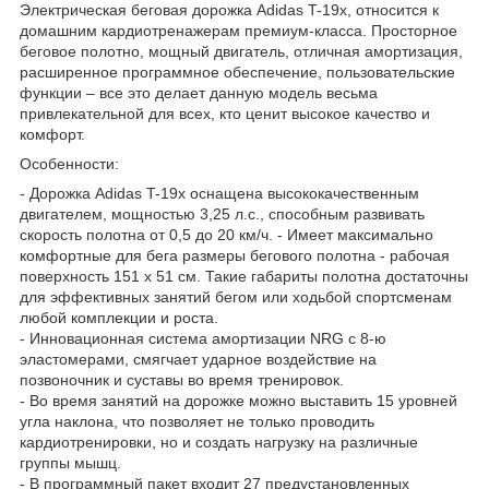
Электрическая беговая дорожка Adidas T-19х, относится к
домашним кардиотренажерам премиум-класса. Просторное
беговое полотно, мощный двигатель, отличная амортизация,
расширенное программное обеспечение, пользовательские
функции – все это делает данную модель весьма
привлекательной для всех, кто ценит высокое качество и
комфорт.
Особенности:
- Дорожка Adidas T-19х оснащена высококачественным
двигателем, мощностью 3,25 л.с., способным развивать
скорость полотна от 0,5 до 20 км/ч. - Имеет максимально
комфортные для бега размеры бегового полотна - рабочая
поверхность 151 х 51 см. Такие габариты полотна достаточны
для эффективных занятий бегом или ходьбой спортсменам
любой комплекции и роста.
- Инновационная система амортизации NRG с 8-ю
эластомерами, смягчает ударное воздействие на
позвоночник и суставы во время тренировок.
- Во время занятий на дорожке можно выставить 15 уровней
угла наклона, что позволяет не только проводить
кардиотренировки, но и создать нагрузку на различные
группы мышц.
- В программный пакет входит 27 предустановленных