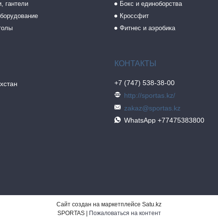
, гантели
Бокс и единоборства
борудование
Кроссфит
толы
Фитнес и аэробика
+7 (747) 538-38-00
хстан
http://sportas.kz/
zakaz@sportas.kz
WhatsApp +77475383800
Сайт создан на маркетплейсе
Satu.kz
SPORTAS |
Пожаловаться на контент