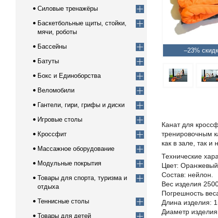
Силовые тренажёры
Баскетбольные щиты, стойки,
мячи, роботы
Бассейны
–23%
Батуты
Бокс и Единоборства
Веломобили
Гантели, гири, грифы и диски
Игровые столы
Канат для кроссф
тренировочным к
Кроссфит
как в зале, так и
Массажное оборудование
Технические хара
Модульные покрытия
Цвет: Оранжевый
Состав: нейлон.
Товары для спорта, туризма и
Вес изделия 250
отдыха
Погрешность веса
Теннисные столы
Длина изделия: 
Диаметр изделия
Товары для детей