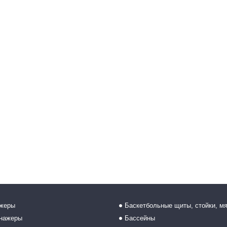
ажеры
Баскетбольные щиты, стойки, м
енажеры
Бассейны