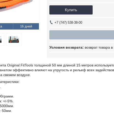
Купить
+7 (747) 538-38-00
16 дней
возврат товара в
ита Original FitTools толщиной 50 мм длиной 15 метров используе
анатом эффективно влияют на упругость и рельеф всех задейство
 на свежем воздухе.
ктеристики:
.
00грамм.
: +/-5%.
15000мм.
: 50мм.