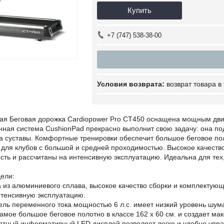
Купить
+7 (747) 538-38-00
возврат товара в
 Беговая дорожка Cardiopower Pro CT450 оснащена мощным двигат
нная система CushionPad прекрасно выполнит свою задачу: она п
на суставы. Комфортные тренировки обеспечит большое беговое по
 для клубов с большой и средней проходимостью. Высокое качест
ть и рассчитаны на интенсивную эксплуатацию. Идеальна для тех,
ели:
а из алюминиевого сплава, высокое качество сборки и комплектую
нтенсивную эксплуатацию.
ль переменного тока мощностью 6 л.с. имеет низкий уровень шума
амое большое беговое полотно в классе 162 х 60 см. и создает м
ятный информативный LED дисплей позволяет легко и удобно упра