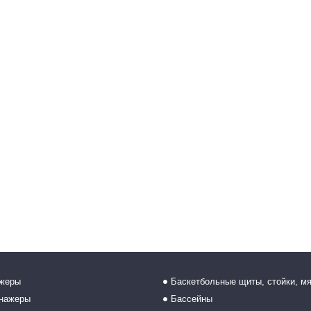
ажеры
Баскетбольные щиты, стойки, м
енажеры
Бассейны