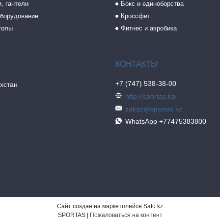
, гантели
Бокс и единоборства
борудование
Кроссфит
толы
Фитнес и аэробика
+7 (747) 538-38-00
хстан
http://sportas.kz/
zakaz@sportas.kz
WhatsApp +77475383800
Сайт создан на маркетплейсе
Satu.kz
SPORTAS |
Пожаловаться на контент