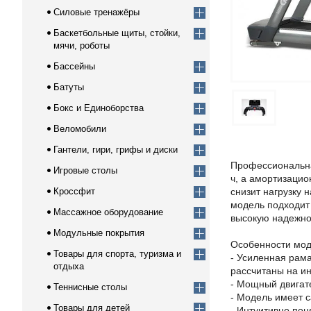
Силовые тренажёры
Баскетбольные щиты, стойки,
мячи, роботы
Бассейны
Батуты
Бокс и Единоборства
Веломобили
Гантели, гири, грифы и диски
Профессиональная
Игровые столы
ч, а амортизацио
Кроссфит
снизит нагрузку 
модель подходит
Массажное оборудование
высокую надежнос
Модульные покрытия
Особенности мод
Товары для спорта, туризма и
- Усиленная рам
отдыха
рассчитаны на и
- Мощный двигате
Теннисные столы
- Модель имеет с
Товары для детей
- Интуитивно пон