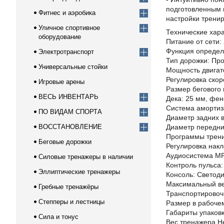
подготовленным п
Фитнес и аэробика
настройки тренир
Уличное спортивное
Технические хара
оборудование
Питание от сети:
Функция определе
Электротранспорт
Тип дорожки: Пр
Универсальные стойки
Мощность двигате
Регулировка скоро
Игровые арены
Размер бегового 
ВЕСЬ ИНВЕНТАРЬ
Дека: 25 мм, фен
Система амортиз
ПО ВИДАМ СПОРТА
Диаметр задних в
ВОССТАНОВЛЕНИЕ
Диаметр передни
Программы трени
Беговые дорожки
Регулировка накл
Аудиосистема MP
Силовые тренажеры в наличии
Контроль пульса:
Эллиптические тренажеры
Консоль: Светод
Максимальный вес
Гребные тренажёры
Транспортировочн
Степперы и лестницы
Размер в рабочем
Габариты упаковки
Сила и тонус
Вес тренажера Нет