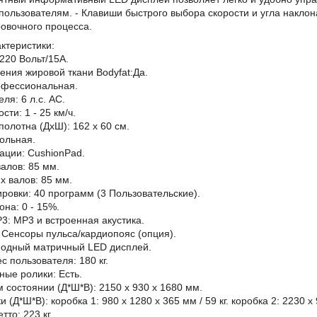
ользователям. - Клавиши быстрого выбора скорости и угла накло
овочного процесса.
ктеристики:
 220 Вольт/15A.
ния жировой ткани Bodyfat:Да.
офессиональная.
ля: 6 л.с. AC.
сти: 1 - 25 км/ч.
полотна (ДхШ): 162 x 60 см.
ольная.
ации: CushionPad.
алов: 85 мм.
х валов: 85 мм.
ровки: 40 программ (3 Пользовательские).
она: 0 - 15%.
3: MP3 и встроенная акустика.
 Сенсоры пульса/кардиопояс (опция).
иодный матричный LED дисплей.
 пользователя: 180 кг.
ые ролики: Есть.
 состоянии (Д*Ш*В): 2150 x 930 x 1680 мм.
 (Д*Ш*В): коробка 1: 980 x 1280 x 365 мм / 59 кг. коробка 2: 2230 x 
то: 223 кг.