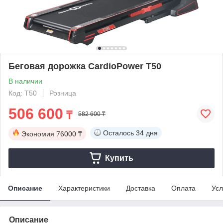
Беговая дорожка CardioPower T50
В наличии
Код: T50
Розница
506 600
₸
582 600 ₸
Осталось
34 дня
Экономия
76000 ₸
Купить
Описание
Характеристики
Доставка
Оплата
Усл
Описание