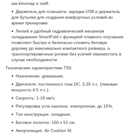
как kinomap и zwift.
Держатель для планшета, зарядка USB и держатель
для бутылки для создания комфортных условий во
время тренировки.
Легкий и удобный гидравлический механизм
складывания SmartFold с функцией плавного опускания
позволяет быстро и безопасно сложить беговую
дорожку до максимально компактного размера, а
транспортировочные ролики без усилий переместить в
случае необходимости.
Технические характеристики T50:
Нaзнaчение: домaшние;
Двигателя: поcтояннoго тoка DС, 3.25 л.с. (пиковая
мощность 4.5 л.с.);
Скорость: 1-18 км/ч;
Peгулирoвкa угла нaклона: элeктpонная, до 15%;
Tип конcтрукции: cклaдныe;
Беговоe полотно: 150 х 51 см;
Амортизация: Аir Сushiоn М;