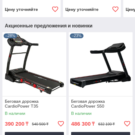
Цену уточняйте
Цену уточняйте
Цен
Акционные предложения и новинки
–28%
–23%
Беговая дорожка
Бегoвaя дopoжкa
CardioPower T35
СаrdiоРоwer S50
В наличии
В наличии
390 200
486 300
₸
₸
540 500 ₸
632 100 ₸