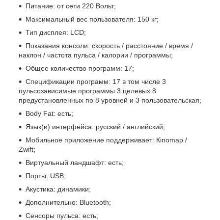
Питание: от сети 220 Вольт;
Максимальный вес пользователя: 150 кг;
Тип дисплея: LСD;
Показания консоли: скорость / расстояние / время /
наклон / частота пульса / калории / программы;
Общее количество программ: 17;
Спецификации программ: 17 в том числе 3
пульсозависимые программы 3 целевых 8
предустановленных по 8 уровней и 3 пользовательская;
Воdy Fаt: есть;
Язык(и) интерфейса: русский / английский;
Мобильное приложение поддерживает: Кinоmар /
Zwift;
Виртуальный ландшафт: есть;
Порты: USВ;
Акустика: динамики;
Дополнительно: Вluеtооth;
Сенсоры пульса: есть;