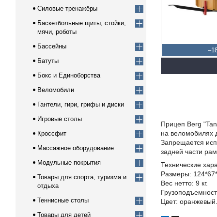
Силовые тренажёры
Баскетбольные щиты, стойки,
мячи, роботы
Бассейны
–1
Батуты
Бокс и Единоборства
Веломобили
Гантели, гири, грифы и диски
Игровые столы
Прицеп Berg "Tan
на веломобилях д
Кроссфит
Запрещается исп
Массажное оборудование
задней части ра
Модульные покрытия
Технические хара
Размеры: 124*67*
Товары для спорта, туризма и
Вес нетто: 9 кг.
отдыха
Грузоподъемность:
Теннисные столы
Цвет: оранжевый
Товары для детей