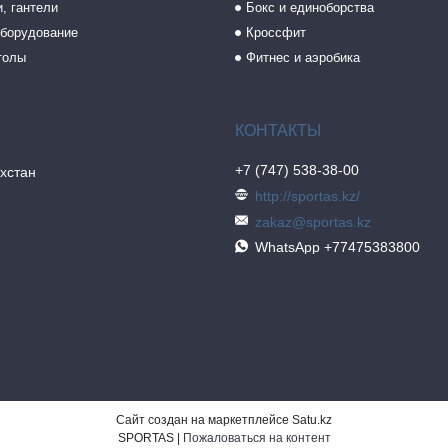
, гантели
Бокс и единоборства
борудование
Кроссфит
толы
Фитнес и аэробика
+7 (747) 538-38-00
хстан
http://sportas.kz/
zakaz@sportas.kz
WhatsApp +77475383800
Сайт создан на маркетплейсе
Satu.kz
SPORTAS |
Пожаловаться на контент