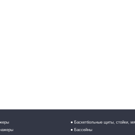
ажеры
Баскетбольные щиты, стойки, м
енажеры
Бассейны