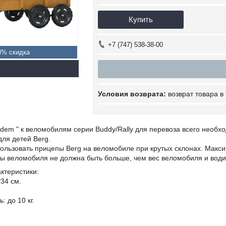
Купить
+7 (747) 538-38-00
8%
возврат товара в
dem " к веломобилям серии Buddy/Rally для перевоза всего необх
ля детей Berg.
ользовать прицепы Berg на веломобиле при крутых склонах. Макс
мы веломобиля не должна быть больше, чем вес веломобиля и води
ктеристики:
34 см.
 до 10 кг.
.