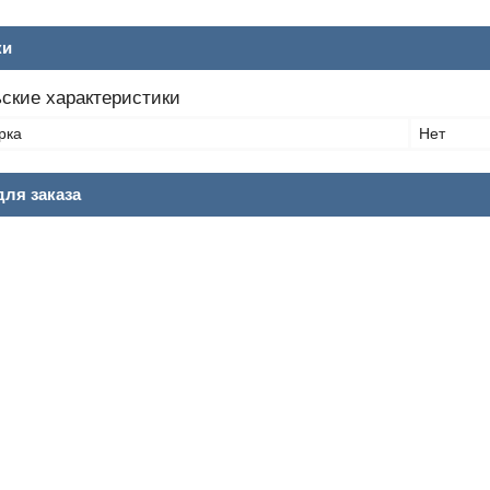
ки
ские характеристики
рка
Нет
ля заказа