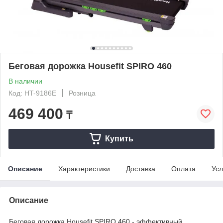
Беговая дорожка Housefit SPIRO 460
В наличии
Код: HT-9186E
Розница
469 400
₸
Купить
Описание
Характеристики
Доставка
Оплата
Усл
Описание
Беговая дорожка Housefit SPIRO 460 - эффективный