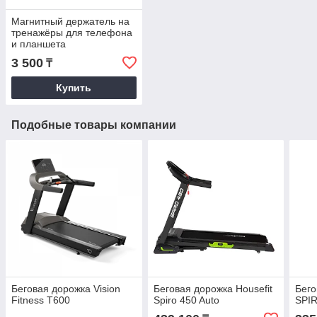
Магнитный держатель на
тренажёры для телефона
и планшета
3 500
₸
Купить
Подобные товары компании
Беговая дорожка Vision
Беговая дорожка Housefit
Бего
Fitness T600
Spiro 450 Auto
SPI