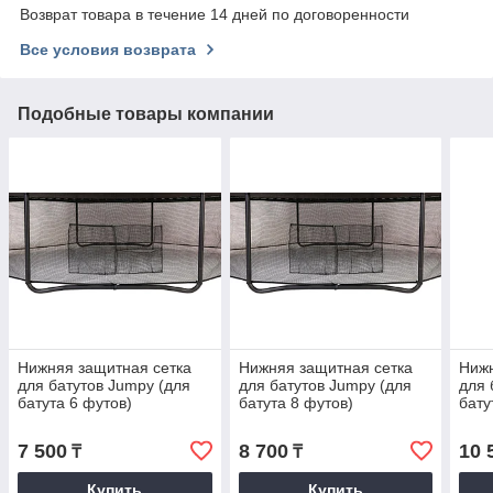
Возврат товара в течение 14 дней по договоренности
Все условия возврата
Подобные товары компании
Нижняя защитная сетка
Нижняя защитная сетка
Нижн
для батутов Jumpy (для
для батутов Jumpy (для
для 
батута 6 футов)
батута 8 футов)
бату
ножк
7 500
8 700
10 
₸
₸
Купить
Купить