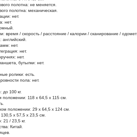
ового полотна: не меняется.
вого полотна: механическая.
ции: нет.
: нет.
омный.
и: время / cкорость / расстояние / калории / cканирование / одомет
 английский.
амм: нет.
еграция: нет.
ручнях: нет.
аншета, бутылки: нет.
ые ролики: есть.
овности пола: нет.
 до 100 кг.
 положении: 118 х 64,5 х 115 см.
ь.
ом положении: 29 х 64,5 х 124 см.
130,5 х 57,5 х 23,5 см.
 21 / 23,5 кг.
тва: Китай.
яцев.