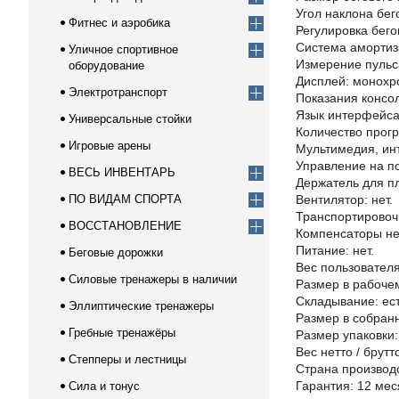
Угол наклона бег
Фитнес и аэробика
Регулировка бего
Система амортиза
Уличное спортивное
Измерение пульса
оборудование
Дисплей: монохр
Электротранспорт
Показания консол
Язык интерфейса:
Универсальные стойки
Количество прогр
Игровые арены
Мультимедия, инт
Управление на по
ВЕСЬ ИНВЕНТАРЬ
Держатель для пл
ПО ВИДАМ СПОРТА
Вентилятор: нет.
Транспортировочн
ВОССТАНОВЛЕНИЕ
Компенсаторы нер
Питание: нет.
Беговые дорожки
Вес пользователя:
Силовые тренажеры в наличии
Размер в рабочем
Складывание: ест
Эллиптические тренажеры
Размер в собранн
Гребные тренажёры
Размер упаковки: 
Вес нетто / брутто:
Степперы и лестницы
Страна производс
Гарантия: 12 мес
Сила и тонус