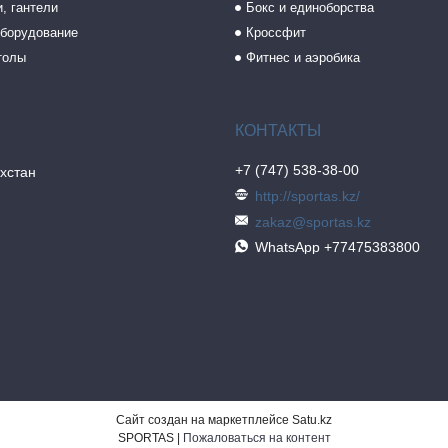
, гантели
Бокс и единоборства
борудование
Кроссфит
толы
Фитнес и аэробика
+7 (747) 538-38-00
хстан
http://sportas.kz/
zakaz@sportas.kz
WhatsApp +77475383800
Сайт создан на маркетплейсе
Satu.kz
SPORTAS |
Пожаловаться на контент