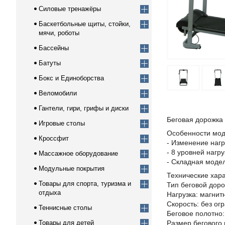
Силовые тренажёры
Баскетбольные щиты, стойки,
мячи, роботы
Бассейны
Батуты
Бокс и Единоборства
Веломобили
Гантели, гири, грифы и диски
Беговая дорожка 
Игровые столы
Особенности мод
Кроссфит
- Изменение нагр
- 8 уровней нагру
Массажное оборудование
- Складная модел
Модульные покрытия
Технические хара
Товары для спорта, туризма и
Тип беговой дор
отдыха
Нагрузка: магнит
Скорость: без ог
Теннисные столы
Беговое полотно:
Товары для детей
Размер бегового 