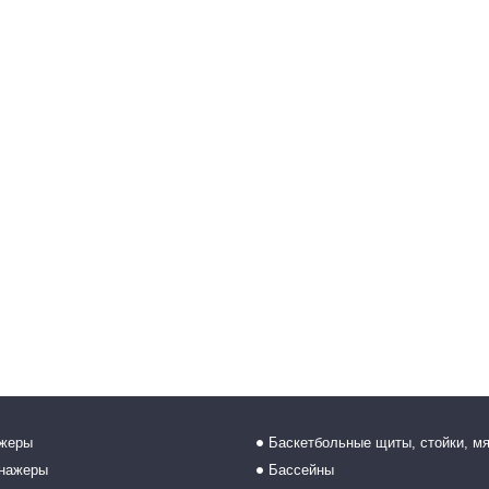
ажеры
Баскетбольные щиты, стойки, м
енажеры
Бассейны