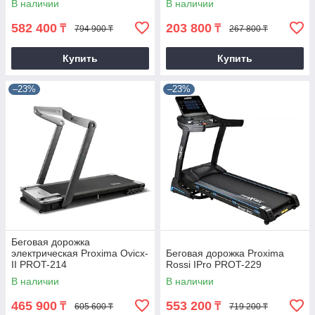
В наличии
В наличии
582 400
203 800
₸
₸
794 900 ₸
267 800 ₸
Купить
Купить
–23%
–23%
Беговая дорожка
электрическая Proxima Ovicx-
Беговая дорожка Proxima
II PROT-214
Rossi IPro PROT-229
В наличии
В наличии
465 900
553 200
₸
₸
605 600 ₸
719 200 ₸