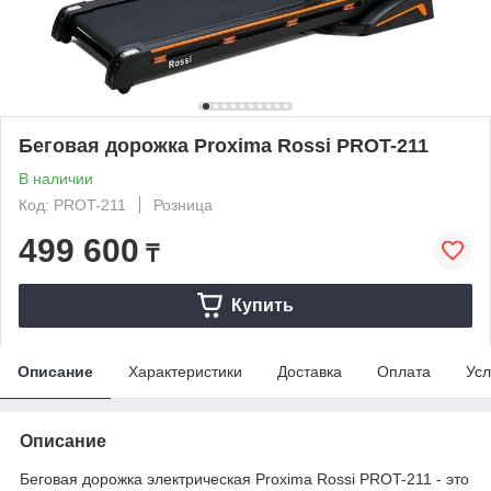
Беговая дорожка Proxima Rossi PROT-211
В наличии
Код: PROT-211
Розница
499 600
₸
Купить
Описание
Характеристики
Доставка
Оплата
Усл
Описание
Беговая дорожка электрическая Proxima Rossi PROT-211 - это