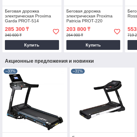
Беговая дорожка
Беговая дорожка
Бего
электрическая Proxima
электрическая Proxima
Ross
Garda PROT-514
Patricia PROT-220
285 300
203 800
553
₸
₸
340 600 ₸
264 900 ₸
719 2
Купить
Купить
Акционные предложения и новинки
–33%
–31%