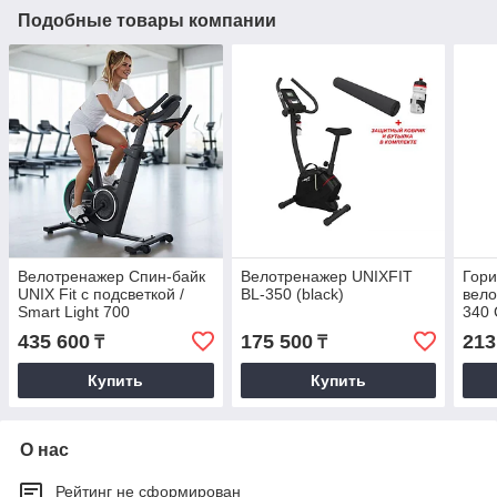
Подобные товары компании
Велотренажер Спин-байк
Велотренажер UNIXFIT
Гор
UNIX Fit с подсветкой /
BL-350 (black)
вело
Smart Light 700
340
435 600
175 500
213
₸
₸
Купить
Купить
О нас
Рейтинг не сформирован