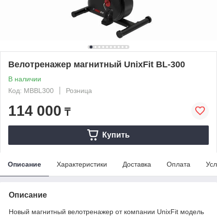
Велотренажер магнитный UnixFit BL-300
В наличии
Код: MBBL300
Розница
114 000
₸
Купить
Описание
Характеристики
Доставка
Оплата
Усл
Описание
Новый магнитный велотренажер от компании UnixFit модель