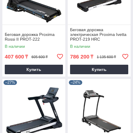
Беговая дорожка
Беговая дорожка Proxima
электрическая Proxima Ivetta
Rossi II PROT-222
PROT-219 HRC
В наличии
В наличии
407 600
786 200
₸
₸
605 600 ₸
1 135 600 ₸
Купить
Купить
–27%
–24%