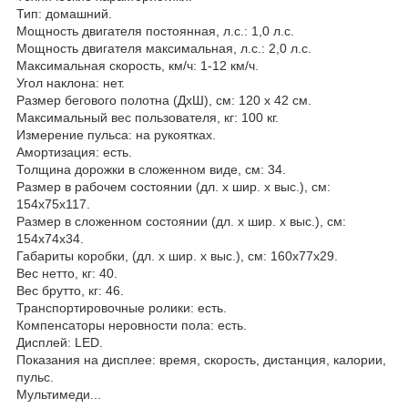
Тип: домашний.
Мощность двигателя постоянная, л.с.: 1,0 л.с.
Мощность двигателя максимальная, л.с.: 2,0 л.с.
Максимальная скорость, км/ч: 1-12 км/ч.
Угол наклона: нет.
Размер бегового полотна (ДхШ), см: 120 х 42 см.
Максимальный вес пользователя, кг: 100 кг.
Измерение пульса: на рукоятках.
Амортизация: есть.
Толщина дорожки в сложенном виде, см: 34.
Размер в рабочем состоянии (дл. х шир. х выс.), см:
154x75x117.
Размер в сложенном состоянии (дл. х шир. х выс.), см:
154x74x34.
Габариты коробки, (дл. х шир. х выс.), см: 160x77x29.
Вес нетто, кг: 40.
Вес брутто, кг: 46.
Транспортировочные ролики: есть.
Компенсаторы неровности пола: есть.
Дисплей: LED.
Показания на дисплее: время, скорость, дистанция, калории,
пульс.
Мультимеди...