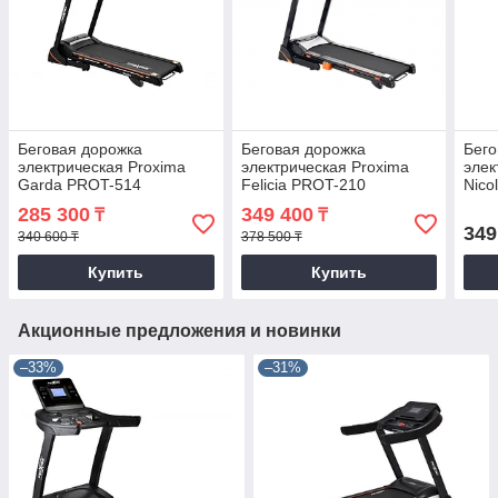
Беговая дорожка
Беговая дорожка
Бего
электрическая Proxima
электрическая Proxima
элек
Garda PROT-514
Felicia PROT-210
Nico
285 300
349 400
₸
₸
349
340 600 ₸
378 500 ₸
Купить
Купить
Акционные предложения и новинки
–33%
–31%