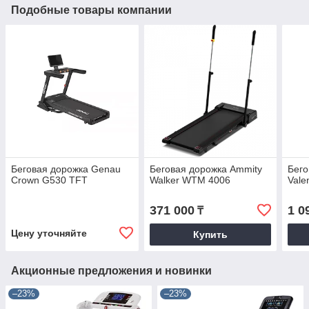
Подобные товары компании
Беговая дорожка Genau
Беговая дорожка Ammity
Бег
Crown G530 TFT
Walker WTM 4006
Vale
371 000
1 0
₸
Цену уточняйте
Купить
Акционные предложения и новинки
–23%
–23%