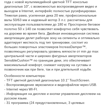
года с новой мультимедийной цветной TFT консолью
диагональю 10", с возможностью воспроизведения видео и
выходом в Internet, интерфейс полностью русифицирован.
Тяжелая рама, усиленная дека 20 мм, профессиональные
валы 50/63 мм и надежный мотор 3 л.с. рассчитаны для
эксплуатации пользователями до 180 кг. Просторное беговое
полотно 50 х 140 см позволяет комфортно себя чувствовать
на дорожке во время бега. Двойная инновационная система
амортизации делит рабочую зону на сегменты и оптимально
адаптирует жесткость под тип тренировки, состоит из
больших поворотных эластомеров IncreasDamper™,
позволяющих регулировать уровень мягкости от min до max
центральной части и широких фигурных амортизаторов
SensibleCushion™ по границам деки, это обеспечивает
максимальный комфорт, снижает нагрузку на суставы и
позвоночник как при беге, так и при длительной ходьбе.
Особенности компьютера:
- TFT цветной дисплей диагональю 10.1" TouchScreen.
- Воспроизведение звукозаписи и видеофайлов через USB.
- Internet через WI-FI.
- Информация на дисплее и кнопки управления дисплеем на
русском языке.
- 31 программа (24 предустановленных, 3 целевых