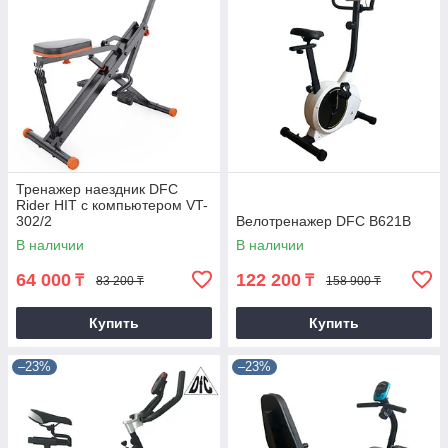
Тренажер наездник DFC
Rider HIT с компьютером VT-
302/2
Велотренажер DFC B621B
В наличии
В наличии
64 000
122 200
₸
₸
83 200 ₸
158 900 ₸
Купить
Купить
–23%
–23%