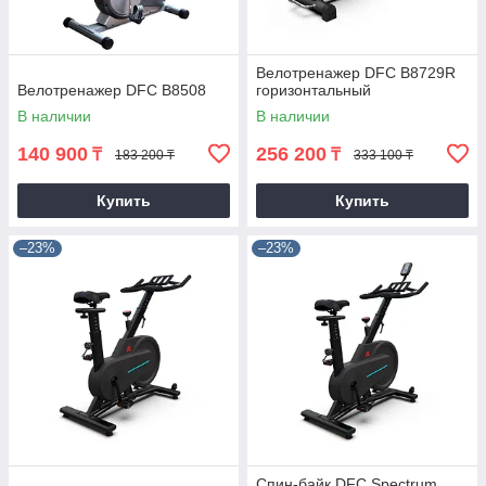
Велотренажер DFC B8729R
Велотренажер DFC B8508
горизонтальный
В наличии
В наличии
140 900
256 200
₸
₸
183 200 ₸
333 100 ₸
Купить
Купить
–23%
–23%
Спин-байк DFC Spectrum