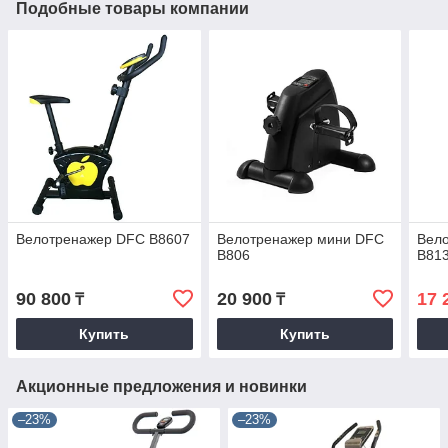
Подобные товары компании
Велотренажер DFC B8607
Велотренажер мини DFC
Вел
B806
B81
90 800
20 900
17 
₸
₸
Купить
Купить
Акционные предложения и новинки
–23%
–23%