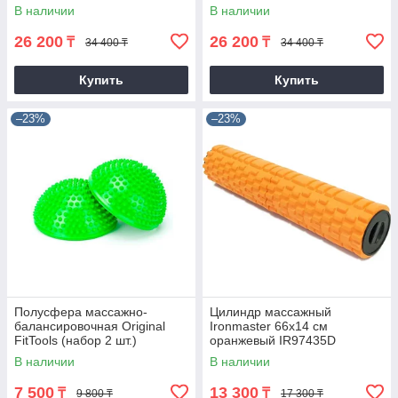
В наличии
В наличии
26 200
26 200
₸
₸
34 400 ₸
34 400 ₸
Купить
Купить
–23%
–23%
Полусфера массажно-
Цилиндр массажный
балансировочная Original
Ironmaster 66х14 см
FitTools (набор 2 шт.)
оранжевый IR97435D
(Зеленый)
В наличии
В наличии
7 500
13 300
₸
₸
9 800 ₸
17 300 ₸