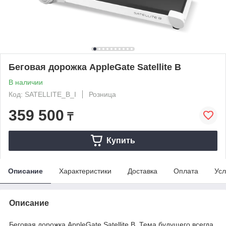
Беговая дорожка AppleGate Satellite B
В наличии
Код: SATELLITE_B_I
Розница
359 500
₸
Купить
Описание
Характеристики
Доставка
Оплата
Усл
Описание
Беговая дорожка AppleGate Satellite B. Тема будущего всегда