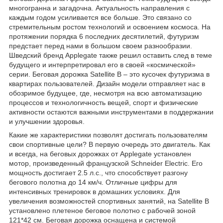
многогранна и загадочна. Актуальность направления с
каждым годом усиливается все больше. Это связано со
стремительным ростом технологий и освоением космоса. На
протяжении порядка 6 последних десятилетий, футуризм
предстает перед нами в большом своем разнообразии.
Шведский бренд Applegate также решил оставить след в теме
будущего и интерпретировал его в своей «космической»
серии. Беговая дорожка Satellite B – это кусочек футуризма в
квартирах пользователей. Дизайн модели отправляет нас в
обозримое будущее, где, несмотря на всю автоматизацию
процессов и технологичность вещей, спорт и физические
активности остаются важными инструментами в поддержании
и улучшении здоровья.
Какие же характеристики позволят достигать пользователям
свои спортивные цели? В первую очередь это двигатель. Как
и всегда, на беговых дорожках от Applegate установлен
мотор, произведенный французской Schneider Electric. Его
мощность достигает 2.5 л.с., что способствует разгону
бегового полотна до 14 км/ч. Отличные цифры для
интенсивных тренировок в домашних условиях. Для
увеличения возможностей спортивных занятий, на Satellite B
установлено плетеное беговое полотно с рабочей зоной
121*42 см. Беговая дорожка оснащена и системой