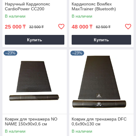
Наручный Кардиопояс
Кардиопояс Bowflex
CardioPower СС200
MaxTrainer (Bluetooth)
В наличии
В наличии
25 000
48 000
₸
₸
32 500 ₸
62 500 ₸
Купить
Купить
–23%
–23%
Коврик для тренажера NO
Коврик для тренажера DFC
NAME 150х90х0,6 см
0,6х90х130 см
В наличии
В наличии