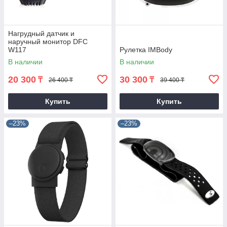
Нагрудный датчик и
наручный монитор DFC
W117
Рулетка IMBody
В наличии
В наличии
20 300
30 300
₸
₸
26 400 ₸
39 400 ₸
Купить
Купить
–23%
–23%