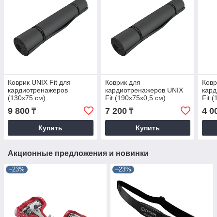
Коврик UNIX Fit для
Коврик для
Ковр
кардиотренажеров
кардиотренажеров UNIX
кард
(130х75 см)
Fit (190х75х0,5 см)
Fit 
9 800
7 200
4 0
₸
₸
Купить
Купить
Акционные предложения и новинки
–23%
–23%