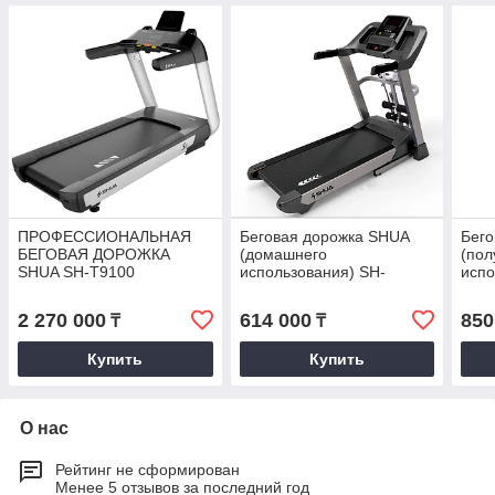
ПРОФЕССИОНАЛЬНАЯ
Беговая дорожка SHUA
Бего
БЕГОВАЯ ДОРОЖКА
(домашнего
(пол
SHUA SH-T9100
использования) SH-
испо
T9119D
2 270 000
614 000
850
₸
₸
Купить
Купить
О нас
Рейтинг не сформирован
Менее 5 отзывов за последний год