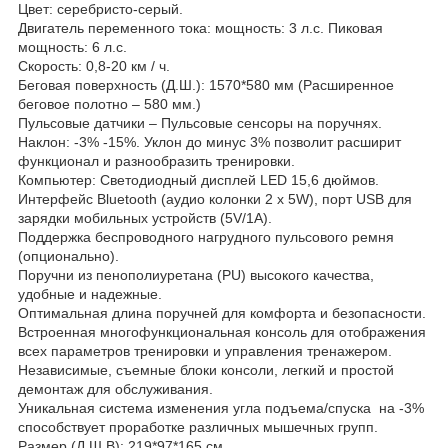
Цвет: серебристо-серый.
Двигатель переменного тока: мощность: 3 л.с. Пиковая
мощность: 6 л.с.
Скорость: 0,8-20 км / ч.
Беговая поверхность (Д.Ш.): 1570*580 мм (Расширенное
беговое полотно – 580 мм.)
Пульсовые датчики – Пульсовые сенсоры на поручнях.
Наклон: -3% -15%. Уклон до минус 3% позволит расширит
функционал и разнообразить тренировки.
Компьютер: Светодиодный дисплей LED 15,6 дюймов.
Интерфейс Bluetooth (аудио колонки 2 х 5W), порт USB для
зарядки мобильных устройств (5V/1A).
Поддержка беспроводного нагрудного пульсового ремня
(опционально).
Поручни из пенополиуретана (PU) высокого качества,
удобные и надежные.
Оптимальная длина поручней для комфорта и безопасности.
Встроенная многофункциональная консоль для отображения
всех параметров тренировки и управления тренажером.
Независимые, съемные блоки консоли, легкий и простой
демонтаж для обслуживания.
Уникальная система изменения угла подъема/спуска на -3%
способствует проработке различных мышечных групп.
Размер (Д.Ш.B): 219*97*165 см.